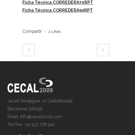
Ficha Técnica CORREDERA70RPT
Ficha Técnica CORREDERA95RPT
Compartir
2
Likes
Jacint Verdaguer, 12 Castellbisbal
Barcelona (08755)
Email:
info@cecal2009.com
Tel/Fax:
+34 937 778 542