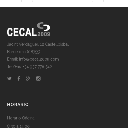
Jacint Verdaguer, 12 Castellbisbal
Barcelona (08755)
Email:
info@cecal2009.com
Tel/Fax:
+34 937 778 542
HORARIO
Horario Oficina
8:30 a 14:00H