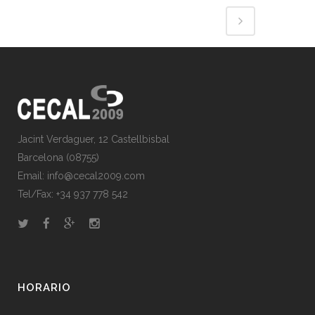
Jacint Verdaguer, 12 Castellbisbal
Barcelona (08755)
Email:
info@cecal2009.com
Tel/Fax:
+34 937 778 542
HORARIO