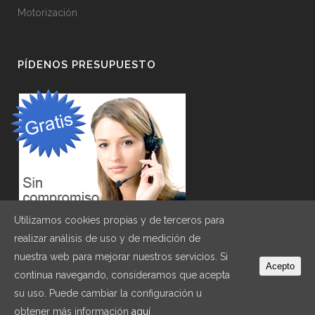
Motorización
PÍDENOS PRESUPUESTO
Utilizamos cookies propias y de terceros para
realizar análisis de uso y de medición de
nuestra web para mejorar nuestros servicios. Si
Acepto
continua navegando, consideramos que acepta
su uso. Puede cambiar la configuración u
© Copyright CECAL2009
|
Aviso legal
|
Política de privacidad
|
Política de cookies
|
obtener más información
aquí