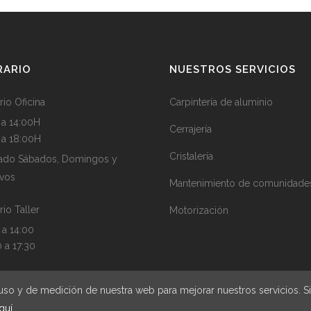
RARIO
NUESTROS SERVICIOS
rio Oficina
Carpintería de aluminio
 a 14:00H
Cerrajería
5 a 18:00H
Cristalería
ado Sábados, Domingos y
ivos
Mantenimiento de comunidade
rio Taller
Motorización
 a 14:00
0 a 17:30
de uso y de medición de nuestra web para mejorar nuestros servicios.
quí
ht CECAL2009
|
Aviso legal
|
Política de privacidad
|
Política de cookies
|
Developed 