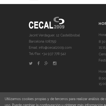
HO
Hora
Jacint Verdaguer, 12 Castellbisbal
Barcelona (08755)
8:30
15:1
Email:
info@cecal2009.com
Tel/Fax:
+34 937 778 542
Cerr
Fest
Hora
8:00
15:0
Utilizamos cookies propias y de terceros para realizar análisis 
uso. Puede cambiar la configuración u obtener más información
a
© Copyrig