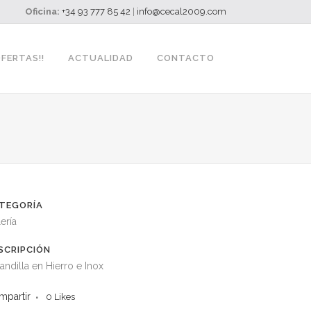
Oficina:
+34 93 777 85 42
|
info@cecal2009.com
OFERTAS!!
ACTUALIDAD
CONTACTO
TEGORÍA
ería
SCRIPCIÓN
andilla en Hierro e Inox
mpartir
0
Likes